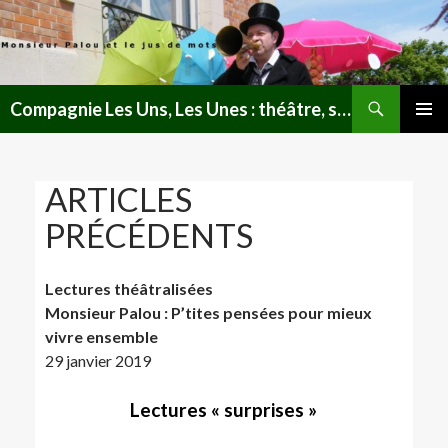
Recherche
Compagnie Les Uns, Les Unes : théâtre, spectacles, lectures publiques en Lorraine
ALLER
MENU
AU
PRINCI
CONTENU
ARTICLES
PRÉCÉDENTS
Lectures théâtralisées
Monsieur Palou : P’tites pensées pour mieux
vivre ensemble
29 janvier 2019
Lectures « surprises »