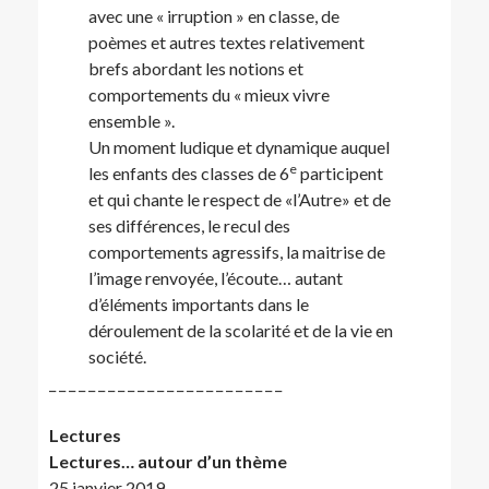
avec une « irruption » en classe, de
poèmes et autres textes relativement
brefs abordant les notions et
comportements du « mieux vivre
ensemble ».
Un moment ludique et dynamique auquel
e
les enfants des classes de 6
participent
et qui chante le respect de «l’Autre» et de
ses différences, le recul des
comportements agressifs, la maitrise de
l’image renvoyée, l’écoute… autant
d’éléments importants dans le
déroulement de la scolarité et de la vie en
société.
_ _ _ _ _ _ _ _ _ _ _ _ _ _ _ _ _ _ _ _ _ _ _ _
Lectures
Lectures… autour d’un thème
25 janvier 2019