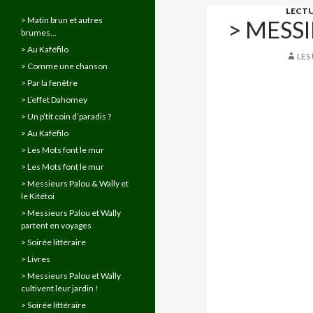
LECT
> Matin brun et autres
> MESS
brumes…
> Au Kaféfilo
LES
> Comme une chanson
> Par la fenêtre
> L’effet Dahomey
> Un p’tit coin d’paradis ?
> Au Kaféfilo
> Les Mots font le mur
> Les Mots font le mur
> Messieurs Palou & Wally et
le Kitétoi
> Messieurs Palou et Wally
partent en voyages
> Soirée littéraire
> Livres
> Messieurs Palou et Wally
cultivent leur jardin !
> Soirée littéraire