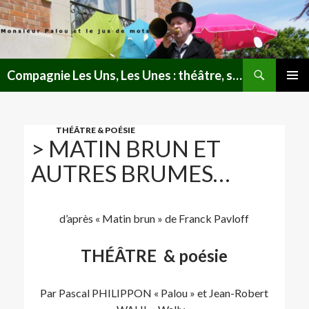
Recherche
Compagnie Les Uns, Les Unes : théâtre, spectacles, lectures publiques en Lorraine
ALLER
MENU
AU
PRINCI
CONTENU
THÉÂTRE & POÉSIE
> MATIN BRUN ET
AUTRES BRUMES…
d’après « Matin brun » de Franck Pavloff
THÉÂTRE & poésie
Par Pascal PHILIPPON « Palou » et Jean-Robert