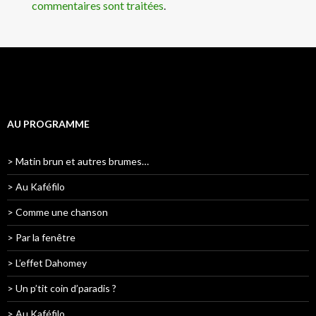
commentaires sont traitées
.
AU PROGRAMME
> Matin brun et autres brumes…
> Au Kaféfilo
> Comme une chanson
> Par la fenêtre
> L’effet Dahomey
> Un p’tit coin d’paradis ?
> Au Kaféfilo