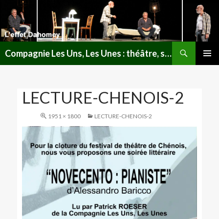
Recherche
Compagnie Les Uns, Les Unes : théâtre, spectacles, lectures publiques en Lorraine
ALLER
MENU
AU
PRINCI
CONTENU
LECTURE-CHENOIS-2
1951 × 1800
LECTURE-CHENOIS-2