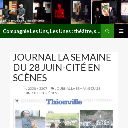
Recherche
Compagnie Les Uns, Les Unes : théâtre, spectacles, lectures publiques en Lorraine
ALLER
MENU
AU
PRINCI
CONTENU
JOURNAL LA SEMAINE
DU 28 JUIN-CITÉ EN
SCÈNES
2338 × 3307
JOURNAL LA SEMAINE DU 28
JUIN-CITÉ EN SCÈNES