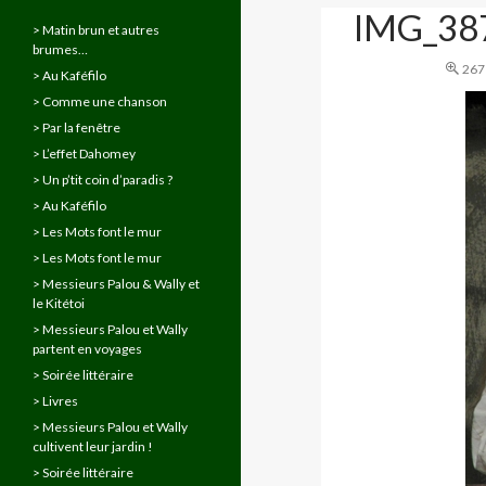
IMG_38
> Matin brun et autres
brumes…
267
> Au Kaféfilo
> Comme une chanson
> Par la fenêtre
> L’effet Dahomey
> Un p’tit coin d’paradis ?
> Au Kaféfilo
> Les Mots font le mur
> Les Mots font le mur
> Messieurs Palou & Wally et
le Kitétoi
> Messieurs Palou et Wally
partent en voyages
> Soirée littéraire
> Livres
> Messieurs Palou et Wally
cultivent leur jardin !
> Soirée littéraire