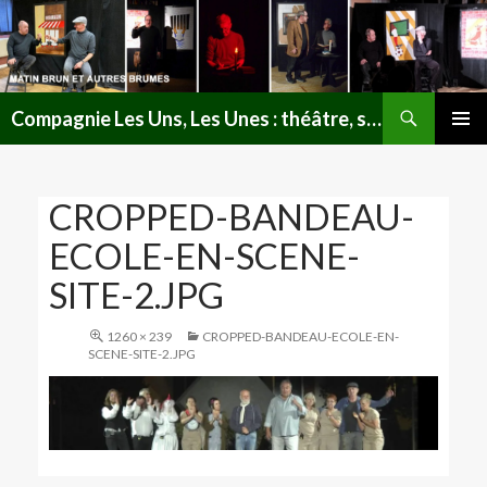
Recherche
Compagnie Les Uns, Les Unes : théâtre, spectacles, lectures publiques en Lorraine
ALLER
MENU
AU
PRINCI
CONTENU
CROPPED-BANDEAU-
ECOLE-EN-SCENE-
SITE-2.JPG
1260 × 239
CROPPED-BANDEAU-ECOLE-EN-
SCENE-SITE-2.JPG