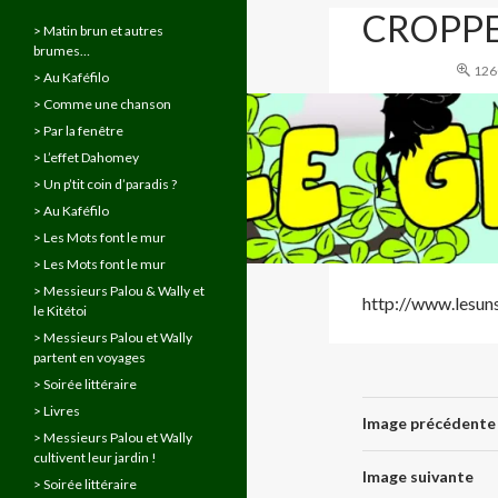
CROPPE
> Matin brun et autres
brumes…
126
> Au Kaféfilo
> Comme une chanson
> Par la fenêtre
> L’effet Dahomey
> Un p’tit coin d’paradis ?
> Au Kaféfilo
> Les Mots font le mur
> Les Mots font le mur
> Messieurs Palou & Wally et
http://www.lesun
le Kitétoi
> Messieurs Palou et Wally
partent en voyages
> Soirée littéraire
> Livres
Image précédente
> Messieurs Palou et Wally
cultivent leur jardin !
Image suivante
> Soirée littéraire