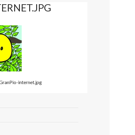
ERNET.JPG
ranPio-internet.jpg