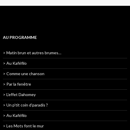
AU PROGRAMME
> Matin brun et autres brumes…
> Au Kaféfilo
> Comme une chanson
> Par la fenêtre
> L’effet Dahomey
> Un p’tit coin d’paradis ?
> Au Kaféfilo
> Les Mots font le mur