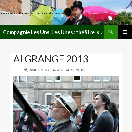
Recherche
Compagnie Les Uns, Les Unes : théâtre, spectacles, lectures publiques en Lorraine
ALLER
MENU
AU
PRINCI
CONTENU
ALGRANGE 2013
2048 × 1360
ALGRANGE 2013