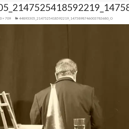
05_2147525418592219_1475
0 × 709
44893305_2147525418592219_1475898746003783680_O