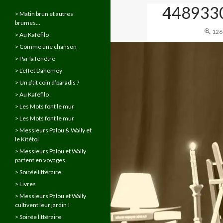
448933
> Matin brun et autres
brumes…
126
> Au Kaféfilo
> Comme une chanson
> Par la fenêtre
> L’effet Dahomey
> Un p’tit coin d’paradis ?
> Au Kaféfilo
> Les Mots font le mur
> Les Mots font le mur
> Messieurs Palou & Wally et
le Kitétoi
> Messieurs Palou et Wally
partent en voyages
> Soirée littéraire
> Livres
> Messieurs Palou et Wally
cultivent leur jardin !
> Soirée littéraire