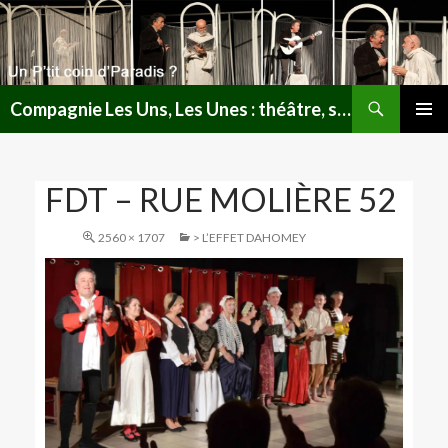
Recherche
Compagnie Les Uns, Les Unes : théâtre, spectacles, lectures publiques en Lorraine
ALLER
MENU
AU
PRINCI
CONTENU
FDT – RUE MOLIÈRE 52
2560 × 1707
> L’EFFET DAHOMEY