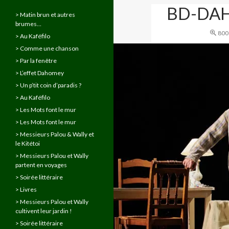
BD-DA
> Matin brun et autres
brumes…
800
> Au Kaféfilo
> Comme une chanson
> Par la fenêtre
> L’effet Dahomey
> Un p’tit coin d’paradis ?
> Au Kaféfilo
> Les Mots font le mur
> Les Mots font le mur
> Messieurs Palou & Wally et
le Kitétoi
> Messieurs Palou et Wally
partent en voyages
> Soirée littéraire
> Livres
> Messieurs Palou et Wally
cultivent leur jardin !
> Soirée littéraire