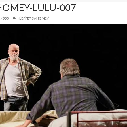
HOMEY-LULU-007
 × 533
> L’EFFET DAHOMEY