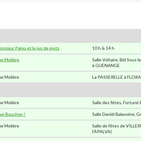
nsieur Palou et le jus de mots
10 h & 14 h
e Molière
Salle Voltaire, Bld Sous 
à GUENANGE
e Molière
La PASSERELLE à FLOR
e Molière
Salle des fêtes, Fortuné
ve Bouchon !
Salle Danièl Balavoine
e Molière
Salle de fêtes de VILLE
l’APALVA)