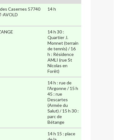
e des Casernes 57740
14 h
T-AVOLD
ZANGE
14 h 30 :
Quartier J.
Monnet (terrain
de tennis) / 16
h : Résidence
AMLI (rue St
Nicolas en
Forêt)
14 h : rue de
l’Argonne / 15 h
45 : rue
Descartes
(Armée du
Salut) / 15 h 30 :
parc de
Bétange
14 h 15 : place
de la