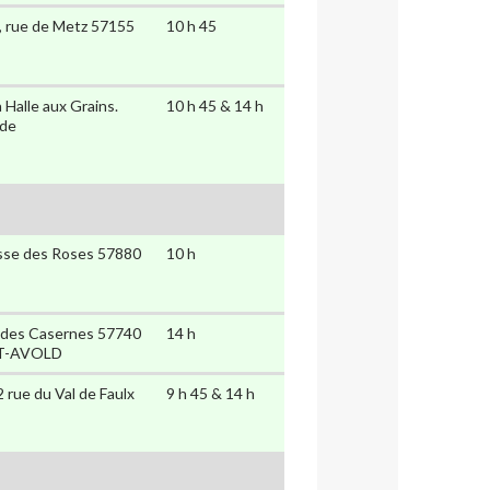
, rue de Metz 57155
10 h 45
a Halle aux Grains.
10 h 45 & 14 h
 de
asse des Roses 57880
10 h
e des Casernes 57740
14 h
T-AVOLD
2 rue du Val de Faulx
9 h 45 & 14 h