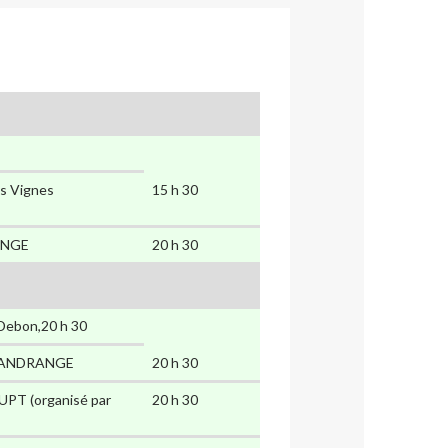
les Vignes
15 h 30
ANGE
20 h 30
 Debon,20 h 30
, GANDRANGE
20 h 30
RUPT (organisé par
20 h 30