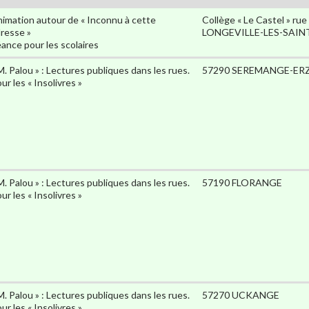
imation autour de « Inconnu à cette
Collège « Le Castel » ru
resse »
LONGEVILLE-LES-SAIN
ance pour les scolaires
M. Palou » : Lectures publiques dans les rues.
57290 SEREMANGE-ER
ur les « Insolivres »
M. Palou » : Lectures publiques dans les rues.
57190 FLORANGE
ur les « Insolivres »
M. Palou » : Lectures publiques dans les rues.
57270 UCKANGE
ur les « Insolivres »