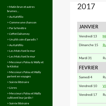
2017
> Matin brun et autres
brumes…
> Au Kaféfilo
> Comme une chanson
JANVIER
> Par la fenêtre
> L’effet Dahomey
Vendredi 13
Mo
> Un p’tit coin d’paradis ?
Dimanche 15
Ru
> Au Kaféfilo
> Les Mots font le mur
> Les Mots font le mur
Mardi 31
Ru
> Messieurs Palou & Wally et
le Kitétoi
FEVRIER
> Messieurs Palou et Wally
partent en voyages
Samedi 4
Ru
> Soirée littéraire
Vendredi 10
Vi
> Livres
> Messieurs Palou et Wally
Vendredi 17
Ru
cultivent leur jardin !
> Soirée littéraire