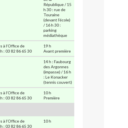
République / 15
h 30 : rue de
Touraine
(devant l’école)
/ 16 h 30 :
parking
médiathèque
à l’Office de
19 h
h : 03 82 86 65 30
Avant première
14 h : Faubourg
des Argonnes
(impasse) / 16 h
: Le Konacker
(tennis couvert)
à l’Office de
10 h
h : 03 82 86 65 30
Première
à l’Office de
10 h
h : 03 82 86 65 30