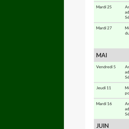
Mardi 25
An
ad
Sé
Mardi 27
Mo
du
MAI
Vendredi 5
An
ad
Sé
Jeudi 11
Mo
po
Mardi 16
An
ad
Sé
JUIN