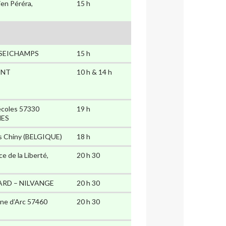
ien Péréra,
15 h
4 SEICHAMPS
15 h
ONT
10 h & 14 h
 écoles 57330
19 h
NES
s Chiny (BELGIQUE)
18 h
ce de la Liberté,
20 h 30
LARD – NILVANGE
20 h 30
nne d’Arc 57460
20 h 30