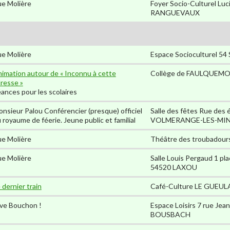
e Molière
Foyer Socio-Culturel Luc
RANGUEVAUX
e Molière
Espace Socioculturel 5
imation autour de « Inconnu à cette
Collège de FAULQUEM
resse »
ances pour les scolaires
nsieur Palou Conférencier (presque) officiel
Salle des fêtes Rue des
 royaume de féerie. Jeune public et familial
VOLMERANGE-LES-MI
e Molière
Théâtre des troubadour
e Molière
Salle Louis Pergaud 1 pla
54520 LAXOU
 dernier train
Café-Culture LE GUEU
ve Bouchon !
Espace Loisirs 7 rue Jea
BOUSBACH