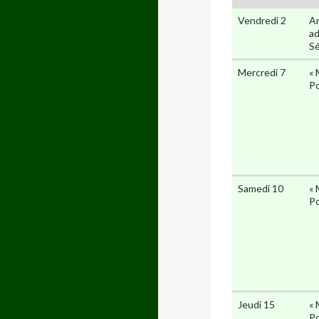
Vendredi 2
An
ad
Sé
Mercredi 7
« 
Po
Samedi 10
« 
Po
Jeudi 15
« 
Po