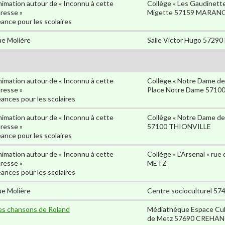
imation autour de « Inconnu à cette
Collège « Les Gaudinett
resse »
Migette 57159 MARAN
ance pour les scolaires
e Molière
Salle Victor Hugo 5729
imation autour de « Inconnu à cette
Collège « Notre Dame de 
resse »
Place Notre Dame 5710
ances pour les scolaires
imation autour de « Inconnu à cette
Collège « Notre Dame de 
resse »
57100 THIONVILLE
ance pour les scolaires
imation autour de « Inconnu à cette
Collège « L’Arsenal » rue
resse »
METZ
ances pour les scolaires
e Molière
Centre socioculturel 
s chansons de Roland
Médiathèque Espace Cult
de Metz 57690 CREHANG