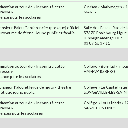
imation autour de « Inconnu à cette
Cinéma « Marlymages » 1
resse »
MARLY
ance pour les scolaires
nsieur Palou Conférencier (presque) officiel
Salle des Fetes. Rue de l
 royaume de féerie. Jeune public et familial
57370 Phalsbourg Ligue
l’Enseignement/FOL :
03 87 66 37 11
imation autour de « Inconnu à cette
Collège « Bergfad » imp
resse »
HAM/VARSBERG
ance pour les scolaires
nsieur Palou et le jus de mots » théâtre
Collège « Le Castel » ru
étique jeune public
LONGEVILLE-LES-SAIN
imation autour de « Inconnu à cette
Collège « Louis Marin » 1
resse »
54670 CUSTINES
ances pour les scolaires